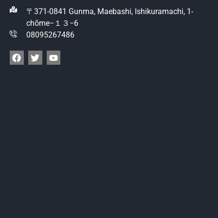
〒371-0841 Gunma, Maebashi, Ishikuramachi, 1-
chōme−１３−6
08095267486